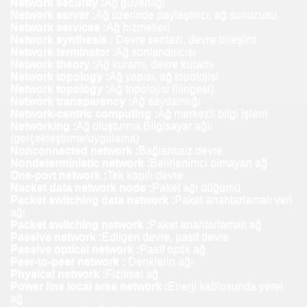
Network security :
Ağ güvenliği
Network server :
Ağ üzerinde paylaştırıcı, ağ sunucusu
Network services :
Ağ hizmetleri
Network synthesis :
Devre sentezi, devre bireşimi
Network terminator
:Ağ sonlandırıcısı
Network theory :
Ağ kuramı, devre kuramı
Network topology :
Ağ yapısı, ağ topolojisi
Network topology :
Ağ topolojisi (ilingesi)
Network transparency :
Ağ saydamlığı
Network-centric computing :
Ağ merkezli bilgi işlem
Networking :
Ağ oluşturma,Bilgisayar ağlı
(gerçekleştirme/uygulama)
Nonconnected network :
Bağlantısız devre
Nondeterministic network :
Belirlenimci olmayan ağ
One-port network :
Tek kapılı devre
Nacket data network node :
Paket ağı düğümü
Packet switching data network :
Paket anahtarlamalı veri
ağı
Packet switching network :
Paket anahtarlamalı ağ
Passive network :
Edilgen devre, pasif devre
Passive optical network :
Pasif optik ağ
Peer-to-peer network :
Denklerin ağı
Physical network :
Fiziksel ağ
Power line local area network :
Enerji kablosunda yerel
ağ