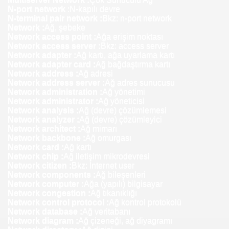
N-port network
:N-kapılı devre
N-terminal pair network :
Bkz: n-port network
Network :
Ağ, şebeke
Network access point :
Ağa erişim noktası
Network access server :
Bkz: access server
Network adapter :
Ağ kartı, ağa uyarlama kartı
Network adapter card :
Ağ bağdaştırma kartı
Network address :
Ağ adresi
Network address server :
Ağ adres sunucusu
Network administration :
Ağ yönetimi
Network administrator :
Ağ yöneticisi
Network analysis :
Ağ (devre) çözümlemesi
Network analyzer :
Ağ (devre) çözümleyici
Network architect :
Ağ mimarı
Network backbone :
Ağ omurgası
Network card :
Ağ kartı
Network chip :
Ağ iletişim mikrodevresi
Network citizen :
Bkz: Internet user
Network components :
Ağ bileşenleri
Network computer :
Ağa (yapılı) bilgisayar
Network congestion :
Ağ tıkanıklığı
Network control protocol :
Ağ kontrol protokolü
Network database :
Ağ veritabanı
Network diagram :
Ağ çizeneği, ağ diyagramı