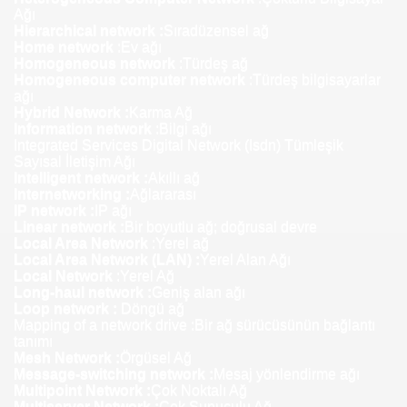
Ağı
Hierarchical network :
Sıradüzensel ağ
Home network
:Ev ağı
Homogeneous network
:Türdeş ağ
Homogeneous computer network
:Türdeş bilgisayarlar
ağı
Hybrid Network :
Karma Ağ
Information network
:Bilgi ağı
Integrated Services Digital Network (Isdn) Tümleşik
Sayısal İletişim Ağı
Intelligent network :
Akıllı ağ
Internetworking :
Ağlararası
IP network :
IP ağı
Linear network :
Bir boyutlu ağ; doğrusal devre
Local Area Network
:Yerel ağ
Local Area Network (LAN) :
Yerel Alan Ağı
Local Network
:Yerel Ağ
Long-haul network :
Geniş alan ağı
Loop network :
Döngü ağ
Mapping of a network drive :Bir ağ sürücüsünün bağlantı
tanımı
Mesh Network :
Örgüsel Ağ
Message-switching network :
Mesaj yönlendirme ağı
Multipoint Network :
Çok Noktalı Ağ
Multiserver Network :
Çok Sunuculu Ağ