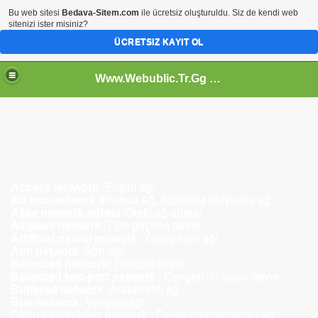
Bu web sitesi
Bedava-Sitem.com
ile ücretsiz oluşturuldu. Siz de kendi web
sitenizi ister misiniz?
ÜCRETSIZ KAYIT OL
Www.Webublic.Tr.Gg - Web Cumhuriyeti
Access Network
:Erişim ağı
Ad hoc network
:Plansız ağ, düzensiz oluşumlu ağ
Alias network adresi
:Öteki ağ adresi
All-pass network
:Tüm geçiren devre
Artificial neural network
: Yapay sinir ağı
Atm network
:Atm ağı
Balanced network:
Dengeli devre
Balanced two-port network
: Dengeli iki-kapılı devre
Buffered network
:Arabellekli ağ
Bus network:
Veriyolu ağı
Circuit-switching network
: Devre anahtarlamalı ağ