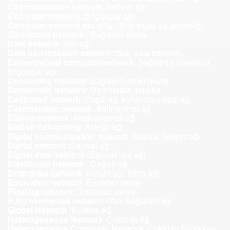
Communication network
:İletişim ağı
Computer network:
Bilgisayar ağı
Computer network security
: Bilgisayar ağ güvenliği
Connected network
: Bağlantılı devre
Data network
:Veri ağı
Data transmission network
:Bkz: data network
Decentralized computer network
: Dağıtılmış (özeksiz)
bilgisayar ağı
Decoupling network
: Bağlaşım-önler devre
Democratic network:
Demokratik şebeke
Dedicated network
:Özgül ağ, kullanıcıya özel ağ
Deterministic network
:Belirlenimci ağ
Dial-up network
:Anahtarlamalı ağ
Dial-up networking
:Ara-gir ağ
Digital communication network
:Sayısal iletişim ağı
Digital network :
Sayısal ağ
Digital data network :
Sayısal veri ağı
Distributed network
: Dağıtık ağ
Dnterprise network
:Kurum ağı, firma ağı
Equivalent network
:Eşdeğer devre
Floating network :
Topraksız devre
Fully connected network :
Tam bağlantılı ağ
Global Network :
Küresel Ağ
Heterogeneous Network
:Çoktürlü Ağ
Heterogeneous Computer Network
:Çoktürlü Bilgisayar