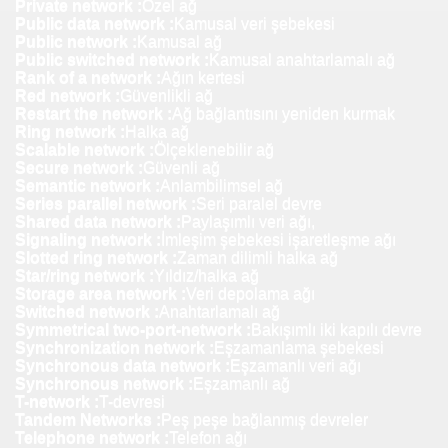
Private network :
Özel ağ
Public data network :
Kamusal veri şebekesi
Public network :
Kamusal ağ
Public switched network :
Kamusal anahtarlamalı ağ
Rank of a network :
Ağın kertesi
Red network :
Güvenlikli ağ
Restart the network :
Ağ bağlantısını yeniden kurmak
Ring network :
Halka ağ
Scalable network :
Ölçeklenebilir ağ
Secure network :
Güvenli ağ
Semantic network :
Anlambilimsel ağ
Series parallel network :
Seri paralel devre
Shared data network :
Paylaşımlı veri ağı,
Signaling network :
İmleşim şebekesi işaretleşme ağı
Slotted ring network :
Zaman dilimli halka ağ
Star/ring network :
Yıldız/halka ağ
Storage area network :
Veri depolama ağı
Switched network :
Anahtarlamalı ağ
Symmetrical two-port-network :
Bakışımlı iki kapılı devre
Synchronization network :
Eşzamanlama şebekesi
Synchronous data network :
Eşzamanlı veri ağı
Synchronous network :
Eşzamanlı ağ
T-network :
T-devresi
Tandem Networks :
Peş peşe bağlanmış devreler
Telephone network :
Telefon ağı