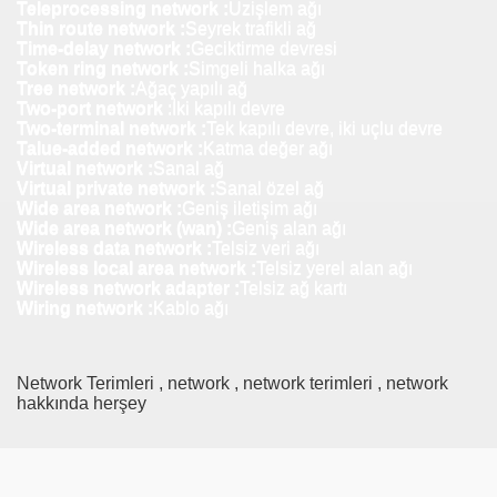
Teleprocessing network :
Uzişlem ağı
Thin route network :
Seyrek trafikli ağ
Time-delay network :
Geciktirme devresi
Token ring network :
Simgeli halka ağı
Tree network :
Ağaç yapılı ağ
Two-port network
:İki kapılı devre
Two-terminal network :
Tek kapılı devre, iki uçlu devre
Talue-added network :
Katma değer ağı
Virtual network :
Sanal ağ
Virtual private network :
Sanal özel ağ
Wide area network :
Geniş iletişim ağı
Wide area network (wan) :
Geniş alan ağı
Wireless data network :
Telsiz veri ağı
Wireless local area network :
Telsiz yerel alan ağı
Wireless network adapter :
Telsiz ağ kartı
Wiring network :
Kablo ağı
Network Terimleri , network , network terimleri , network
hakkında herşey