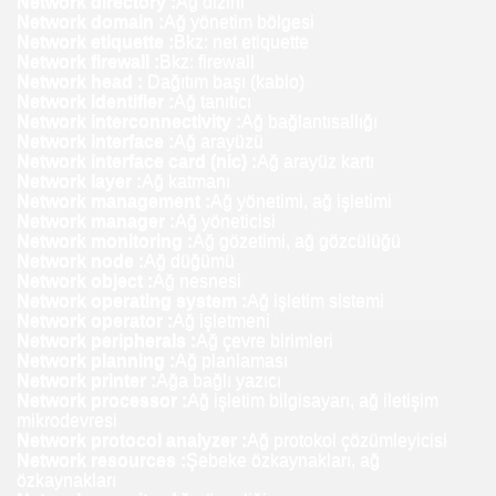
Network directory :
Ağ dizini
Network domain :
Ağ yönetim bölgesi
Network etiquette :
Bkz: net etiquette
Network firewall :
Bkz: firewall
Network head :
Dağıtım başı (kablo)
Network identifier :
Ağ tanıtıcı
Network interconnectivity :
Ağ bağlantısallığı
Network interface :
Ağ arayüzü
Network interface card (nic) :
Ağ arayüz kartı
Network layer :
Ağ katmanı
Network management :
Ağ yönetimi, ağ işletimi
Network manager :
Ağ yöneticisi
Network monitoring :
Ağ gözetimi, ağ gözcülüğü
Network node :
Ağ düğümü
Network object :
Ağ nesnesi
Network operating system :
Ağ işletim sistemi
Network operator :
Ağ işletmeni
Network peripherals :
Ağ çevre birimleri
Görsün
Network planning :
Ağ planlaması
Network printer :
Ağa bağlı yazıcı
Network processor :
Ağ işletim bilgisayarı, ağ iletişim
mikrodevresi
Network protocol analyzer :
Ağ protokol çözümleyicisi
Network resources :
Şebeke özkaynakları, ağ
özkaynakları